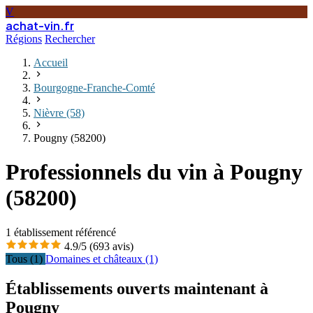
V
achat-vin.fr
Régions
Rechercher
Accueil
Bourgogne-Franche-Comté
Nièvre (58)
Pougny (58200)
Professionnels du vin à Pougny
(58200)
1
établissement référencé
4.9/5
(693 avis)
Tous (1)
Domaines et châteaux (1)
Établissements ouverts maintenant à
Pougny