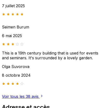
tout cela, notre mariage s’est déroulé dans les meilleures
7 juillet 2025
conditions. Merci Caroline&Damien
Seimen Burum
6 mai 2025
This is a 19th century building that is used for events
and seminars. It's surrounded by a lovely garden.
Olga Suvorova
8 octobre 2024
Voir tous les 38 avis
Adresse et accès