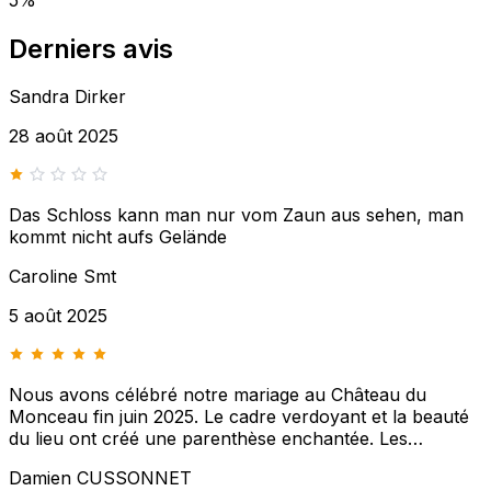
Derniers avis
Sandra Dirker
28 août 2025
Das Schloss kann man nur vom Zaun aus sehen, man
kommt nicht aufs Gelände
Caroline Smt
5 août 2025
Nous avons célébré notre mariage au Château du
Monceau fin juin 2025. Le cadre verdoyant et la beauté
du lieu ont créé une parenthèse enchantée. Les
propriétaires ont été chaleureux et attentionnés, et le
Damien CUSSONNET
traiteur a parfaitement répondu à nos attentes. Grâce à